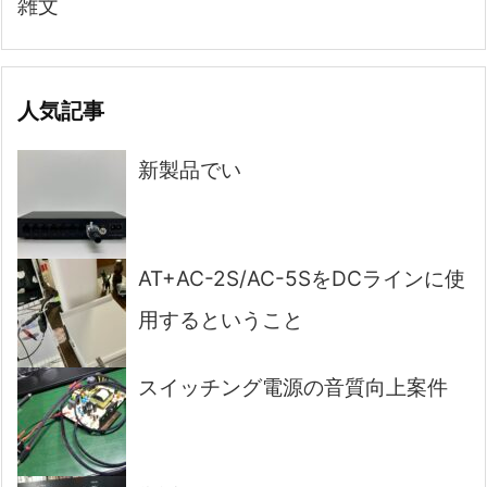
雑文
人気記事
新製品でい
AT+AC-2S/AC-5SをDCラインに使
用するということ
スイッチング電源の音質向上案件