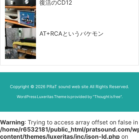
復活のCD12
AT+RCAというバケモン
Copyright ©
2026
PRaT sound web site
All Rights Reserved.
WordPress Luxeritas Theme is provided by "
Thought is free
".
Warning
: Trying to access array offset on false in
/home/r6532181/public_html/pratsound.com/w
content/themes/luxeritas/inc/json-ld.php
on